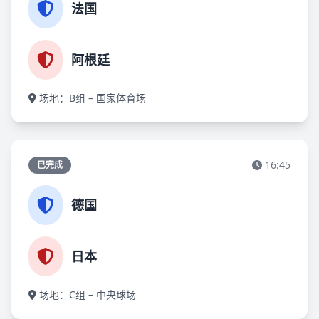
法国
阿根廷
场地：B组 – 国家体育场
16:45
已完成
德国
日本
场地：C组 – 中央球场