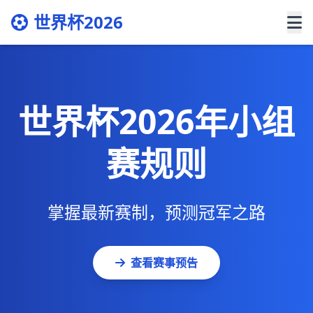
世界杯2026
世界杯2026年小组
赛规则
掌握最新赛制，预测冠军之路
查看赛事预告