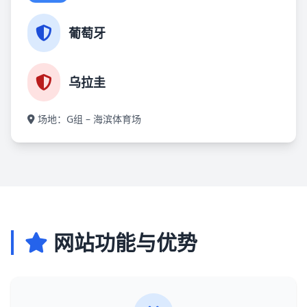
葡萄牙
乌拉圭
场地：G组 – 海滨体育场
网站功能与优势