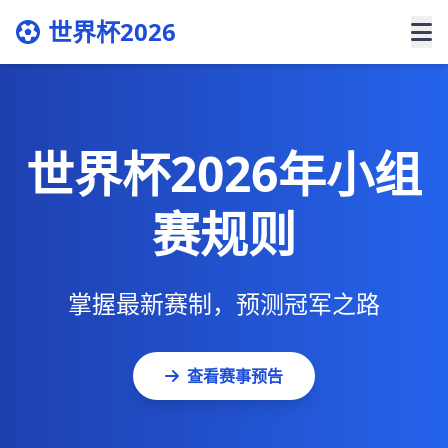
世界杯2026
世界杯2026年小组
赛规则
掌握最新赛制，预测冠军之路
查看赛事预告