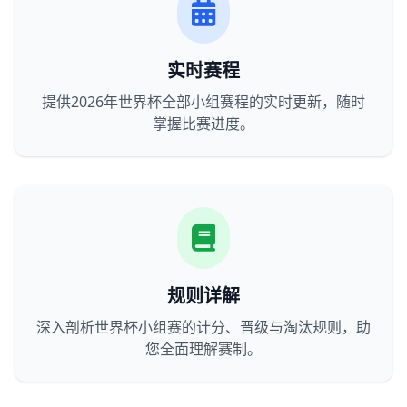
实时赛程
提供2026年世界杯全部小组赛程的实时更新，随时
掌握比赛进度。
规则详解
深入剖析世界杯小组赛的计分、晋级与淘汰规则，助
您全面理解赛制。