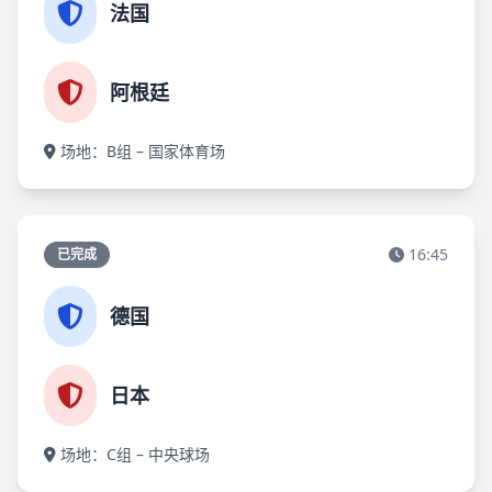
法国
阿根廷
场地：B组 – 国家体育场
16:45
已完成
德国
日本
场地：C组 – 中央球场